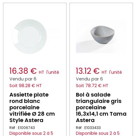
16.38 €
13.12 €
HT
l'unité
HT
l'unité
Vendu par 6
Vendu par 6
Soit 98.28 € HT
Soit 78.72 € HT
Assiette plate
Bol à salade
rond blanc
triangulaire gris
porcelaine
porcelaine
vitrifiée Ø 28 cm
16,3x14,1 cm Tama
Style Astera
Astera
Réf : E1006743
Réf : E1033433
Disponible sous 2 à 5
Disponible sous 2 à 5