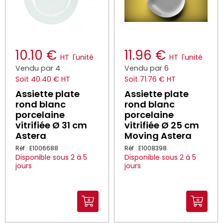
10.10 €
11.96 €
HT
l'unité
HT
l'unité
Vendu par 4
Vendu par 6
Soit 40.40 € HT
Soit 71.76 € HT
Assiette plate
Assiette plate
rond blanc
rond blanc
porcelaine
porcelaine
vitrifiée Ø 31 cm
vitrifiée Ø 25 cm
Astera
Moving Astera
Réf : E1006688
Réf : E1008398
Disponible sous 2 à 5
Disponible sous 2 à 5
jours
jours