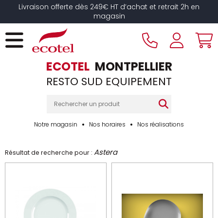
Panneau de gestion des cookies
Livraison offerte dès 249€ HT d’achat et retrait 2h en
magasin
ECOTEL
MONTPELLIER
RESTO SUD EQUIPEMENT
Notre magasin
Nos horaires
Nos réalisations
Astera
Résultat de recherche pour :