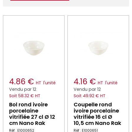
4.86 €
4.16 €
HT
l'unité
HT
l'unité
Vendu par 12
Vendu par 12
Soit 58.32 € HT
Soit 49.92 € HT
Bol rond ivoire
Coupelle rond
porcelaine
ivoire porcelaine
vitrifiée 27 cl Ø 12
vitrifiée 16 cl Ø
cm Nano Rak
10,5 cm Nano Rak
Réf : E1000652
Réf : E1000651