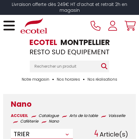
Panneau de gestion des cookies
Livraison offerte dès 249€ HT d’achat et retrait 2h en
magasin
ECOTEL
MONTPELLIER
RESTO SUD EQUIPEMENT
Notre magasin
Nos horaires
Nos réalisations
Nano
ACCUEIL
Catalogue
Arts de la table
Vaisselle
Caféterie
Nano
4
TRIER
Article(s)