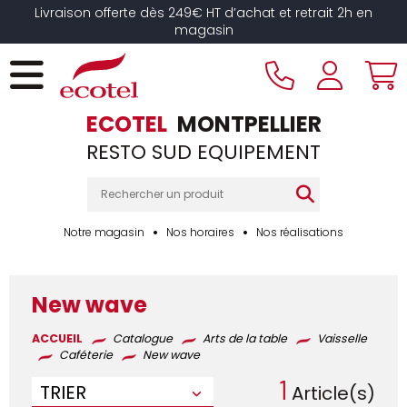
Panneau de gestion des cookies
Livraison offerte dès 249€ HT d’achat et retrait 2h en
magasin
ECOTEL
MONTPELLIER
RESTO SUD EQUIPEMENT
Notre magasin
Nos horaires
Nos réalisations
New wave
ACCUEIL
Catalogue
Arts de la table
Vaisselle
Caféterie
New wave
1
TRIER
Article(s)