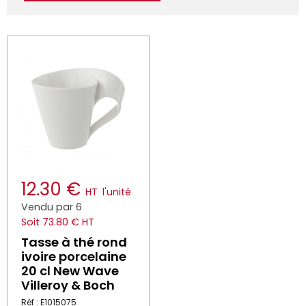
12.30 €
HT
l'unité
Vendu par 6
Soit 73.80 € HT
Tasse à thé rond
ivoire porcelaine
20 cl New Wave
Villeroy & Boch
Réf : E1015075