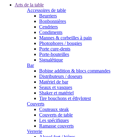
Arts de la table
Accessoires de table
Beurriers
Bonbonnières
Cendriers
Condiments
Mannes & corbeilles à pain
Photophores / bougies
Porte cure-dents
Porte-bouteilles
Signalétique
Bar
Bobine addition & blocs commandes
Distributeurs / doseurs
Matériel de bar
Seaux et vasques
Shaker et matériel
Tire bouchons et éthylotest
Couverts
Couteaux steak
Couverts de table
Les spécifiques
Ramasse couverts
Verrerie
Alcool fort / bières