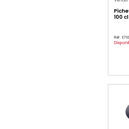
Vendu à
Piche
100 c
Réf : E71
Disponi