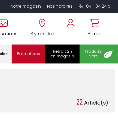
Notre magasin
Nos horaires
04 11 34 24 51
isations
S'y rendre
Panier
Retrait 2h
Produits
ilier
Promotions
en magasin
vert
22
Article(s)