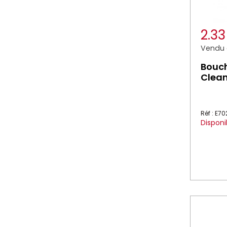
2.3
Vendu à
Bouch
Clea
Réf : E7
Disponi