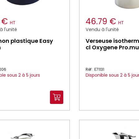
3 €
46.79 €
HT
HT
 l'unité
Vendu à l'unité
on plastique Easy
Verseuse isotherm
n
cl Oxygene Pro.mu
0206
Réf : E71131
ble sous 2 à 5 jours
Disponible sous 2 à 5 jou