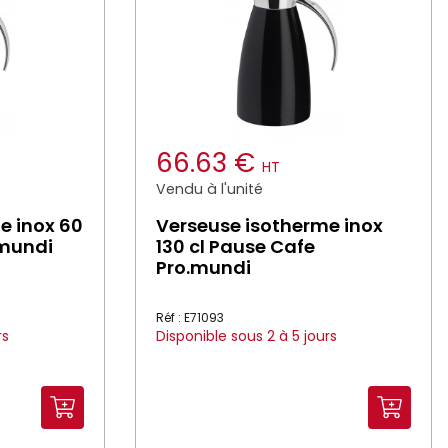
66.63 €
HT
Vendu à l'unité
e inox 60
Verseuse isotherme inox
.mundi
130 cl Pause Cafe
Pro.mundi
Réf : E71093
rs
Disponible sous 2 à 5 jours