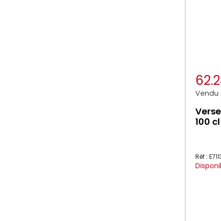
62.
Vendu à
Verse
100 c
Réf : E71
Disponi