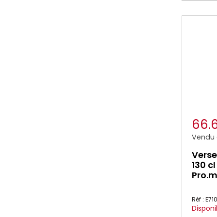
66.
Vendu à
Verse
130 c
Pro.
Réf : E71
Disponi