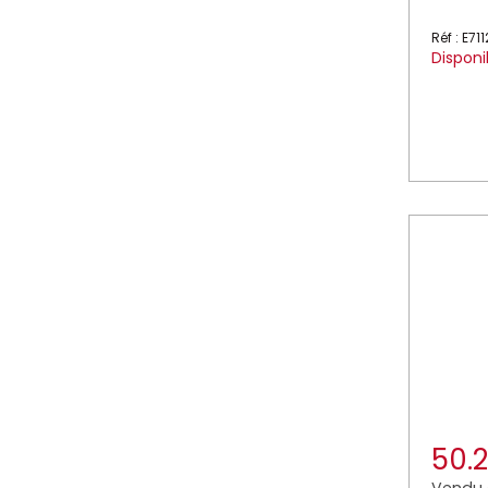
Réf : E71
Disponi
50.