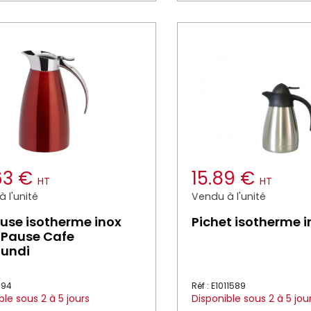
63 €
15.89 €
HT
HT
 l'unité
Vendu à l'unité
use isotherme inox
Pichet isotherme i
l Pause Cafe
mundi
094
Réf : E1011589
ble sous 2 à 5 jours
Disponible sous 2 à 5 jou