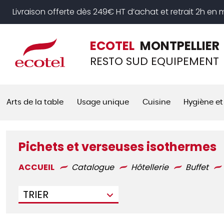
Panneau de gestion des cookies
Livraison offerte dès 249€ HT d’achat et retrait 2h en
ECOTEL
MONTPELLIER
RESTO SUD EQUIPEMENT
Arts de la table
Usage unique
Cuisine
Hygiène et
Pichets et verseuses isothermes
ACCUEIL
Catalogue
Hôtellerie
Buffet
TRIER