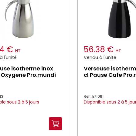
24 €
56.38 €
HT
HT
 l'unité
Vendu à l'unité
use isotherme inox
Verseuse isotherm
l Oxygene Pro.mundi
cl Pause Cafe Pro
133
Réf : E71091
ble sous 2 à 5 jours
Disponible sous 2 à 5 jou