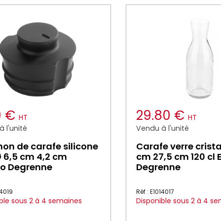
0 €
29.80 €
HT
HT
 l'unité
Vendu à l'unité
on de carafe silicone
Carafe verre crista
Ø 6,5 cm 4,2 cm
cm 27,5 cm 120 cl 
to Degrenne
Degrenne
14019
Réf : E1014017
ble sous 2 à 4 semaines
Disponible sous 2 à 4 s