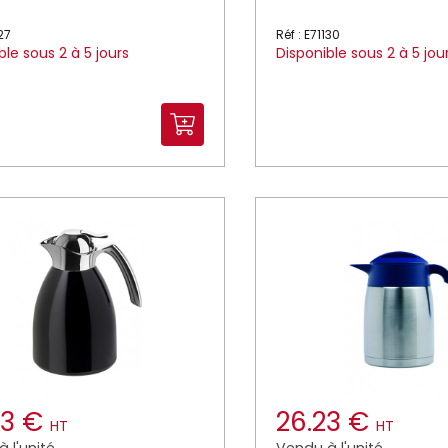
127
Réf : E71130
ble sous 2 à 5 jours
Disponible sous 2 à 5 jou
23 €
26.23 €
HT
HT