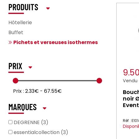
PRODUITS
Hôtellerie
Buffet
Pichets et verseuses isothermes
PRIX
9.5
Vendu à
Prix :
2.33€
-
67.55€
Bouch
noir 
Even
MARQUES
Réf : E10
DEGRENNE (3)
Disponi
essentialcollection (3)