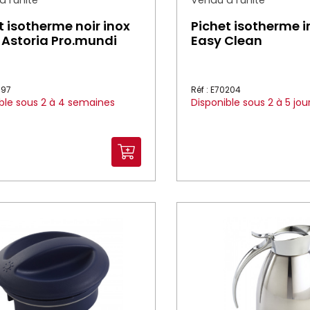
 l'unité
Vendu à l'unité
t isotherme noir inox
Pichet isotherme i
l Astoria Pro.mundi
Easy Clean
097
Réf : E70204
ble sous 2 à 4 semaines
Disponible sous 2 à 5 jou