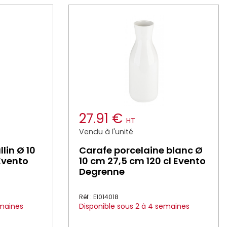
27.91 €
HT
Vendu à l'unité
llin Ø 10
Carafe porcelaine blanc Ø
Evento
10 cm 27,5 cm 120 cl Evento
Degrenne
Réf : E1014018
emaines
Disponible sous 2 à 4 semaines