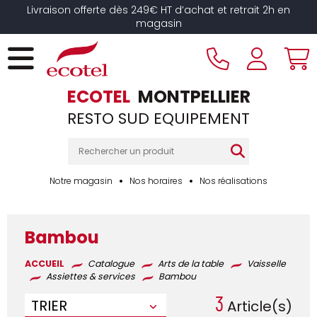
Panneau de gestion des cookies
Livraison offerte dès 249€ HT d’achat et retrait 2h en
magasin
ECOTEL
MONTPELLIER
RESTO SUD EQUIPEMENT
Notre magasin
Nos horaires
Nos réalisations
Bambou
ACCUEIL
Catalogue
Arts de la table
Vaisselle
Assiettes & services
Bambou
3
TRIER
Article(s)