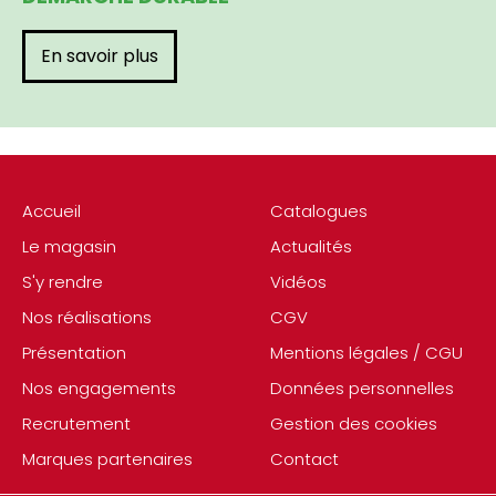
En savoir plus
Accueil
Catalogues
Le magasin
Actualités
S'y rendre
Vidéos
Nos réalisations
CGV
Présentation
Mentions légales / CGU
Nos engagements
Données personnelles
Recrutement
Gestion des cookies
Marques partenaires
Contact