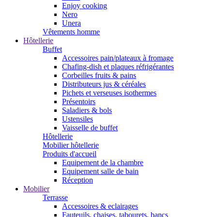
Enjoy cooking
Nero
Unera
Vêtements homme
Hôtellerie
Buffet
Accessoires pain/plateaux à fromage
Chafing-dish et plaques réfrigérantes
Corbeilles fruits & pains
Distributeurs jus & céréales
Pichets et verseuses isothermes
Présentoirs
Saladiers & bols
Ustensiles
Vaisselle de buffet
Hôtellerie
Mobilier hôtellerie
Produits d'accueil
Equipement de la chambre
Equipement salle de bain
Réception
Mobilier
Terrasse
Accessoires & eclairages
Fauteuils, chaises, tabourets, bancs