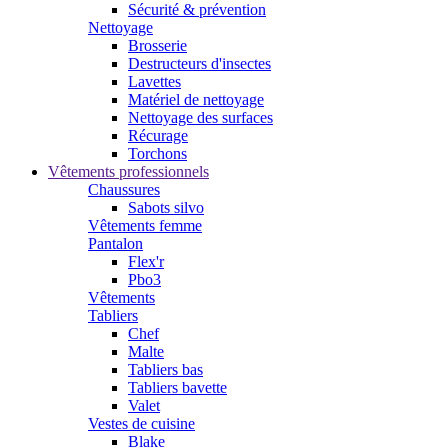
Sécurité & prévention
Nettoyage
Brosserie
Destructeurs d'insectes
Lavettes
Matériel de nettoyage
Nettoyage des surfaces
Récurage
Torchons
Vêtements professionnels
Chaussures
Sabots silvo
Vêtements femme
Pantalon
Flex'r
Pbo3
Vêtements
Tabliers
Chef
Malte
Tabliers bas
Tabliers bavette
Valet
Vestes de cuisine
Blake