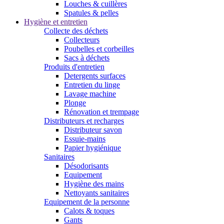
Louches & cuillères
Spatules & pelles
Hygiène et entretien
Collecte des déchets
Collecteurs
Poubelles et corbeilles
Sacs à déchets
Produits d'entretien
Detergents surfaces
Entretien du linge
Lavage machine
Plonge
Rénovation et trempage
Distributeurs et recharges
Distributeur savon
Essuie-mains
Papier hygiénique
Sanitaires
Désodorisants
Equipement
Hygiène des mains
Nettoyants sanitaires
Equipement de la personne
Calots & toques
Gants