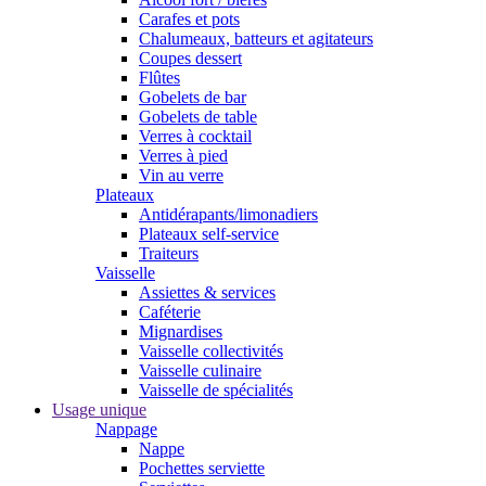
Carafes et pots
Chalumeaux, batteurs et agitateurs
Coupes dessert
Flûtes
Gobelets de bar
Gobelets de table
Verres à cocktail
Verres à pied
Vin au verre
Plateaux
Antidérapants/limonadiers
Plateaux self-service
Traiteurs
Vaisselle
Assiettes & services
Caféterie
Mignardises
Vaisselle collectivités
Vaisselle culinaire
Vaisselle de spécialités
Usage unique
Nappage
Nappe
Pochettes serviette