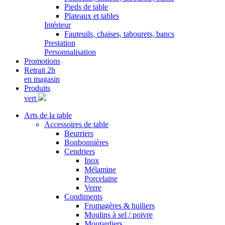
Pieds de table
Plateaux et tables
Intérieur
Fauteuils, chaises, tabourets, bancs
Prestation
Personnalisation
Promotions
Retrait 2h
en magasin
Produits
vert
Arts de la table
Accessoires de table
Beurriers
Bonbonnières
Cendriers
Inox
Mélamine
Porcelaine
Verre
Condiments
Fromagères & huiliers
Moulins à sel / poivre
Moutardiers