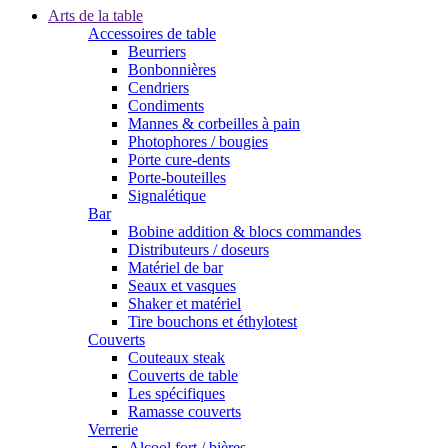
Arts de la table
Accessoires de table
Beurriers
Bonbonnières
Cendriers
Condiments
Mannes & corbeilles à pain
Photophores / bougies
Porte cure-dents
Porte-bouteilles
Signalétique
Bar
Bobine addition & blocs commandes
Distributeurs / doseurs
Matériel de bar
Seaux et vasques
Shaker et matériel
Tire bouchons et éthylotest
Couverts
Couteaux steak
Couverts de table
Les spécifiques
Ramasse couverts
Verrerie
Alcool fort / bières