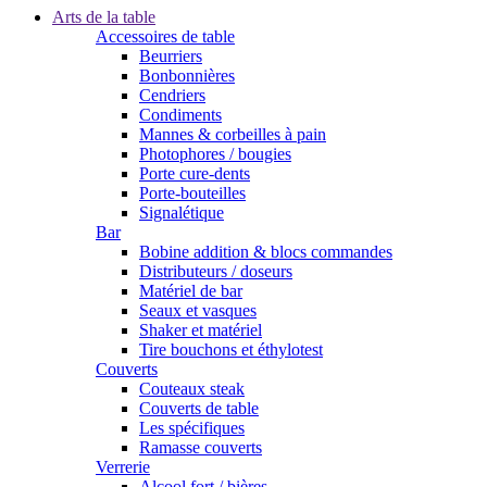
Arts de la table
Accessoires de table
Beurriers
Bonbonnières
Cendriers
Condiments
Mannes & corbeilles à pain
Photophores / bougies
Porte cure-dents
Porte-bouteilles
Signalétique
Bar
Bobine addition & blocs commandes
Distributeurs / doseurs
Matériel de bar
Seaux et vasques
Shaker et matériel
Tire bouchons et éthylotest
Couverts
Couteaux steak
Couverts de table
Les spécifiques
Ramasse couverts
Verrerie
Alcool fort / bières