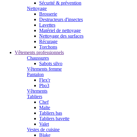
Sécurité & prévention
Nettoyage
Brosserie
Destructeurs d'insectes
Lavettes
Matériel de nettoyage
Nettoyage des surfaces
Récurage
Torchons
Vêtements professionnels
Chaussures
Sabots silvo
Vêtements femme
Pantalon
Flex'r
Pbo3
Vêtements
Tabliers
Chef
Malte
Tabliers bas
Tabliers bavette
Valet
Vestes de cuisine
Blake