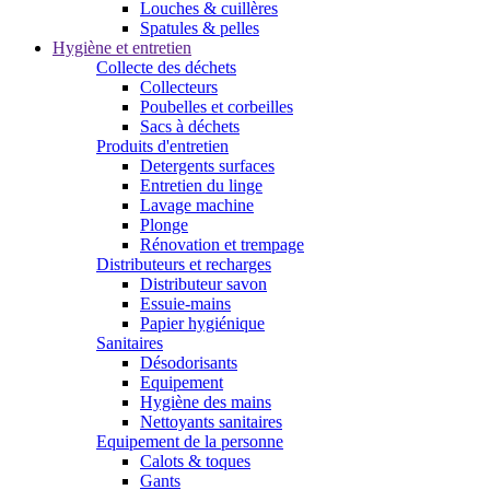
Louches & cuillères
Spatules & pelles
Hygiène et entretien
Collecte des déchets
Collecteurs
Poubelles et corbeilles
Sacs à déchets
Produits d'entretien
Detergents surfaces
Entretien du linge
Lavage machine
Plonge
Rénovation et trempage
Distributeurs et recharges
Distributeur savon
Essuie-mains
Papier hygiénique
Sanitaires
Désodorisants
Equipement
Hygiène des mains
Nettoyants sanitaires
Equipement de la personne
Calots & toques
Gants