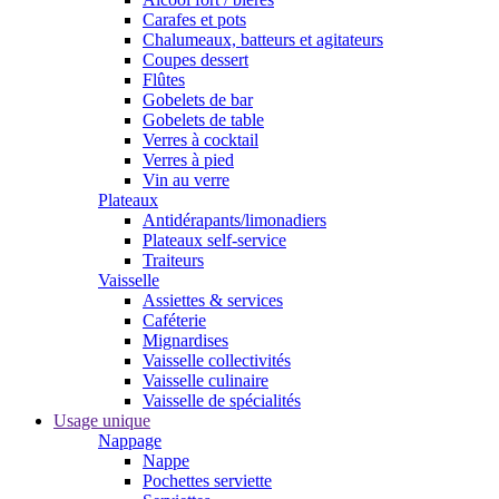
Carafes et pots
Chalumeaux, batteurs et agitateurs
Coupes dessert
Flûtes
Gobelets de bar
Gobelets de table
Verres à cocktail
Verres à pied
Vin au verre
Plateaux
Antidérapants/limonadiers
Plateaux self-service
Traiteurs
Vaisselle
Assiettes & services
Caféterie
Mignardises
Vaisselle collectivités
Vaisselle culinaire
Vaisselle de spécialités
Usage unique
Nappage
Nappe
Pochettes serviette