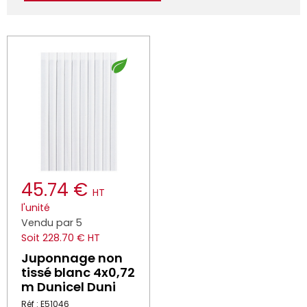
45.74 €
HT
l'unité
Vendu par 5
Soit 228.70 € HT
Juponnage non
tissé blanc 4x0,72
m Dunicel Duni
Réf : E51046