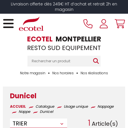
Panneau de gestion des cookies
Livraison offerte dès 249€ HT d’achat et retrait 2h en
magasin
ECOTEL
MONTPELLIER
RESTO SUD EQUIPEMENT
Notre magasin
Nos horaires
Nos réalisations
Dunicel
ACCUEIL
Catalogue
Usage unique
Nappage
Nappe
Dunicel
1
TRIER
Article(s)