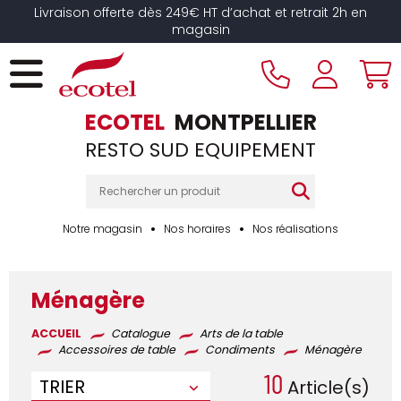
Panneau de gestion des cookies
Livraison offerte dès 249€ HT d’achat et retrait 2h en
magasin
ECOTEL
MONTPELLIER
RESTO SUD EQUIPEMENT
Notre magasin
Nos horaires
Nos réalisations
Ménagère
ACCUEIL
Catalogue
Arts de la table
Accessoires de table
Condiments
Ménagère
10
TRIER
Article(s)