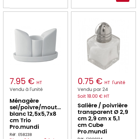
7.95 €
0.75 €
HT
HT
l'unité
Vendu à l'unité
Vendu par 24
Soit 18.00 € HT
Ménagère
Salière / poivrière
sel/poivre/moutarde
transparent Ø 2,9
blanc 12,5x5,7x8
cm 2,9 cm x 5,1
cm Trio
cm Cube
Pro.mundi
Pro.mundi
Réf : E58238