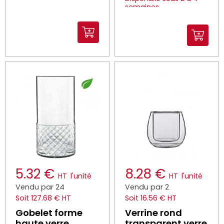
semaines
5.32 €
8.28 €
HT
l'unité
HT
l'unité
Vendu par 24
Vendu par 2
Soit 127.68 € HT
Soit 16.56 € HT
Gobelet forme
Verrine rond
haute verre
transparent verre