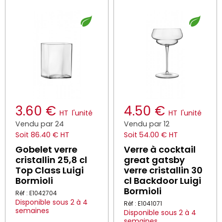
3.60 €
4.50 €
HT
l'unité
HT
l'unité
Vendu par 24
Vendu par 12
Soit 86.40 € HT
Soit 54.00 € HT
Gobelet verre
Verre à cocktail
cristallin 25,8 cl
great gatsby
Top Class Luigi
verre cristallin 30
Bormioli
cl Backdoor Luigi
Bormioli
Réf : E1042704
Disponible sous 2 à 4
Réf : E1041071
semaines
Disponible sous 2 à 4
semaines