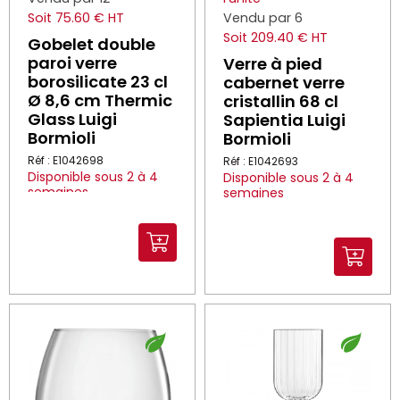
Soit 75.60 € HT
Vendu par 6
Soit 209.40 € HT
Gobelet double
paroi verre
Verre à pied
borosilicate 23 cl
cabernet verre
Ø 8,6 cm Thermic
cristallin 68 cl
Glass Luigi
Sapientia Luigi
Bormioli
Bormioli
Réf : E1042698
Réf : E1042693
Disponible sous 2 à 4
Disponible sous 2 à 4
semaines
semaines