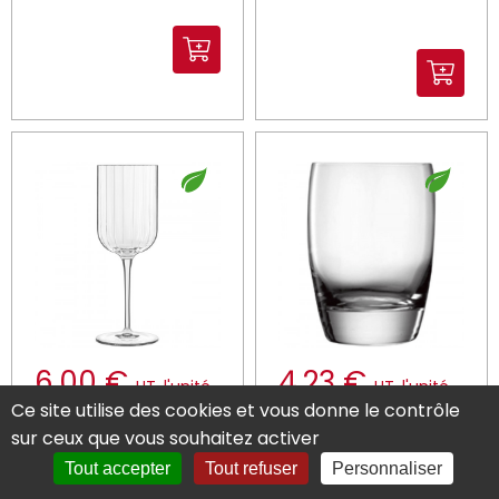
6.00 €
4.23 €
HT
l'unité
HT
l'unité
Ce site utilise des cookies et vous donne le contrôle
Vendu par 24
Vendu par 6
Soit 144.00 € HT
Soit 25.38 € HT
sur ceux que vous souhaitez activer
Verre à pied verre
Gobelet forme
Tout accepter
Tout refuser
Personnaliser
cristallin 40 cl
basse verre