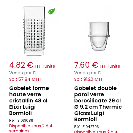
4.82 €
7.60 €
HT
l'unité
HT
l'unité
Vendu par 12
Vendu par 12
Soit 57.84 € HT
Soit 91.20 € HT
Gobelet forme
Gobelet double
haute verre
paroi verre
cristallin 48 cl
borosilicate 29 cl
Elixir Luigi
Ø 9,2 cm Thermic
Bormioli
Glass Luigi
Bormioli
Réf : E1031089
Disponible sous 2 à 4
Réf : E1042703
semaines
Disponible sous 2 à 4