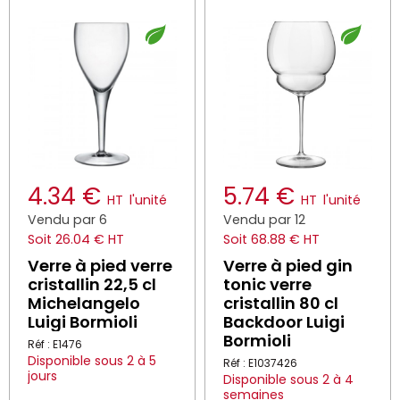
4.34 €
5.74 €
HT
l'unité
HT
l'unité
Vendu par 6
Vendu par 12
Soit 26.04 € HT
Soit 68.88 € HT
Verre à pied verre
Verre à pied gin
cristallin 22,5 cl
tonic verre
Michelangelo
cristallin 80 cl
Luigi Bormioli
Backdoor Luigi
Bormioli
Réf : E1476
Disponible sous 2 à 5
Réf : E1037426
jours
Disponible sous 2 à 4
semaines