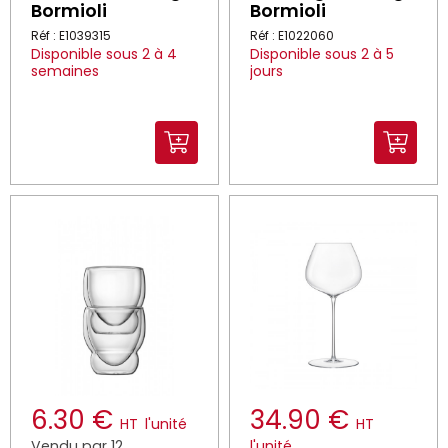
Bormioli
Bormioli
Réf : E1039315
Réf : E1022060
Disponible sous 2 à 4
Disponible sous 2 à 5
semaines
jours
6.30 €
34.90 €
HT
l'unité
HT
Vendu par 12
l'unité