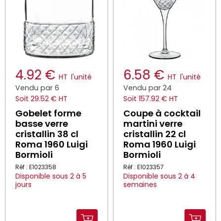
4.92 €
6.58 €
HT
l'unité
HT
l'unité
Vendu par 6
Vendu par 24
Soit 29.52 € HT
Soit 157.92 € HT
Gobelet forme
Coupe à cocktail
basse verre
martini verre
cristallin 38 cl
cristallin 22 cl
Roma 1960 Luigi
Roma 1960 Luigi
Bormioli
Bormioli
Réf : E1023358
Réf : E1023357
Disponible sous 2 à 5
Disponible sous 2 à 4
jours
semaines