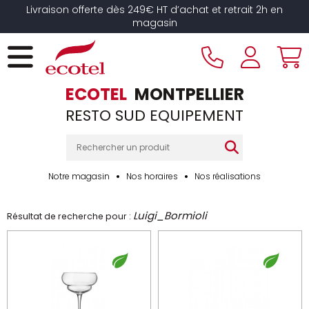
Panneau de gestion des cookies
Livraison offerte dès 249€ HT d’achat et retrait 2h en
magasin
ECOTEL
MONTPELLIER
RESTO SUD EQUIPEMENT
Notre magasin
Nos horaires
Nos réalisations
Luigi_Bormioli
Résultat de recherche pour :