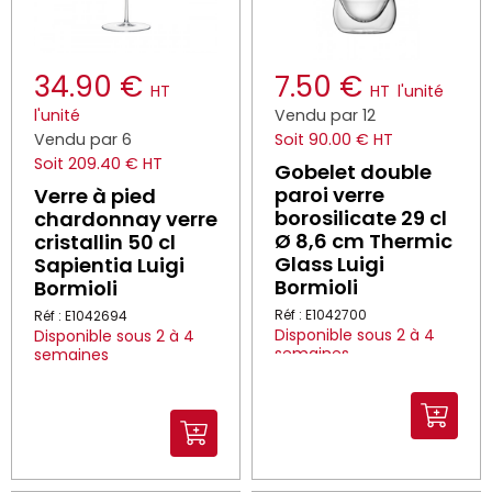
34.90 €
7.50 €
HT
HT
l'unité
l'unité
Vendu par 12
Vendu par 6
Soit 90.00 € HT
Soit 209.40 € HT
Gobelet double
paroi verre
Verre à pied
borosilicate 29 cl
chardonnay verre
Ø 8,6 cm Thermic
cristallin 50 cl
Glass Luigi
Sapientia Luigi
Bormioli
Bormioli
Réf : E1042700
Réf : E1042694
Disponible sous 2 à 4
Disponible sous 2 à 4
semaines
semaines