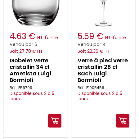
4.63 €
5.59 €
HT
l'unité
HT
l'unité
Vendu par 6
Vendu par 4
Soit 27.78 € HT
Soit 22.36 € HT
Gobelet verre
Verre à pied verre
cristallin 34 cl
cristallin 28 cl
Ametista Luigi
Bach Luigi
Bormioli
Bormioli
Réf : E56799
Réf : E1005456
Disponible sous 2 à 5
Disponible sous 2 à 5
jours
jours