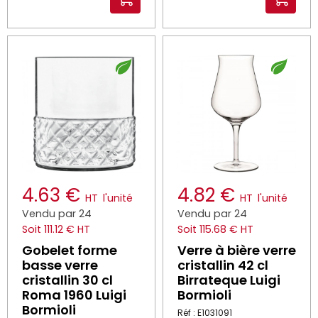
4.63 €
4.82 €
HT
l'unité
HT
l'unité
Vendu par 24
Vendu par 24
Soit 111.12 € HT
Soit 115.68 € HT
Gobelet forme
Verre à bière verre
basse verre
cristallin 42 cl
cristallin 30 cl
Birrateque Luigi
Roma 1960 Luigi
Bormioli
Bormioli
Réf : E1031091