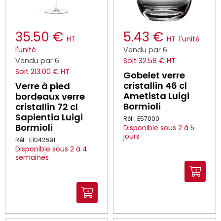
35.50 €
5.43 €
HT
HT
l'unité
l'unité
Vendu par 6
Vendu par 6
Soit 32.58 € HT
Soit 213.00 € HT
Gobelet verre
cristallin 46 cl
Verre à pied
Ametista Luigi
bordeaux verre
Bormioli
cristallin 72 cl
Sapientia Luigi
Réf : E57000
Bormioli
Disponible sous 2 à 5
jours
Réf : E1042691
Disponible sous 2 à 4
semaines