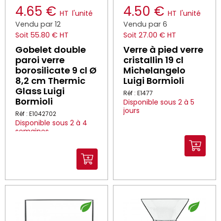
4.65 €
4.50 €
HT
l'unité
HT
l'unité
Vendu par 12
Vendu par 6
Soit 55.80 € HT
Soit 27.00 € HT
Gobelet double
Verre à pied verre
paroi verre
cristallin 19 cl
borosilicate 9 cl Ø
Michelangelo
8,2 cm Thermic
Luigi Bormioli
Glass Luigi
Réf : E1477
Bormioli
Disponible sous 2 à 5
jours
Réf : E1042702
Disponible sous 2 à 4
semaines