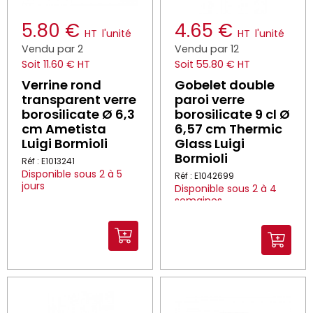
5.80 €
4.65 €
HT
l'unité
HT
l'unité
Vendu par 2
Vendu par 12
Soit 11.60 € HT
Soit 55.80 € HT
Verrine rond
Gobelet double
transparent verre
paroi verre
borosilicate Ø 6,3
borosilicate 9 cl Ø
cm Ametista
6,57 cm Thermic
Luigi Bormioli
Glass Luigi
Bormioli
Réf : E1013241
Disponible sous 2 à 5
Réf : E1042699
jours
Disponible sous 2 à 4
semaines