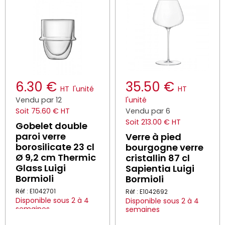
6.30 €
35.50 €
HT
l'unité
HT
Vendu par 12
l'unité
Soit 75.60 € HT
Vendu par 6
Soit 213.00 € HT
Gobelet double
paroi verre
Verre à pied
borosilicate 23 cl
bourgogne verre
Ø 9,2 cm Thermic
cristallin 87 cl
Glass Luigi
Sapientia Luigi
Bormioli
Bormioli
Réf : E1042701
Réf : E1042692
Disponible sous 2 à 4
Disponible sous 2 à 4
semaines
semaines