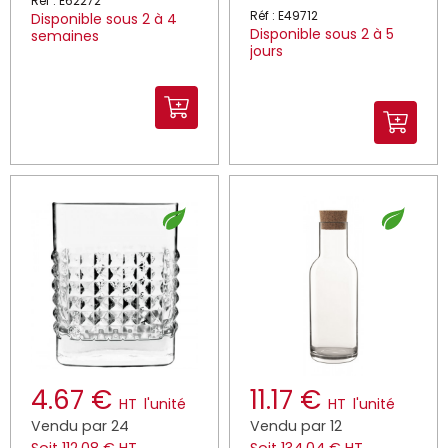
Réf : E62272
Réf : E49712
Disponible sous 2 à 4
Disponible sous 2 à 5
semaines
jours
4.67 €
11.17 €
HT
l'unité
HT
l'unité
Vendu par 24
Vendu par 12
Soit 112.08 € HT
Soit 134.04 € HT