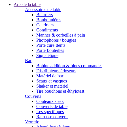
Arts de la table
Accessoires de table
Beurriers
Bonbonnières
Cendriers
Condiments
Mannes & corbeilles à pain
Photophores / bougies
Porte cure-dents
Porte-bouteilles
Signalétique
Bar
Bobine addition & blocs commandes
Distributeurs / doseurs
Matériel de bar
Seaux et vasques
Shaker et matériel
Tire bouchons et éthylotest
Couverts
Couteaux steak
Couverts de table
Les spécifiques
Ramasse couverts
Verrerie
Alcool fort / bières