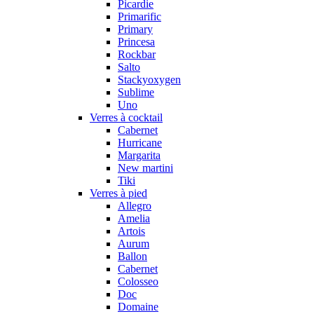
Picardie
Primarific
Primary
Princesa
Rockbar
Salto
Stackyoxygen
Sublime
Uno
Verres à cocktail
Cabernet
Hurricane
Margarita
New martini
Tiki
Verres à pied
Allegro
Amelia
Artois
Aurum
Ballon
Cabernet
Colosseo
Doc
Domaine