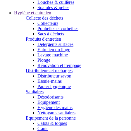
Louches & cuillères
Spatules & pelles
Hygiène et entretien
Collecte des déchets
Collecteurs
Poubelles et corbeilles
Sacs à déchets
Produits d'entretien
Detergents surfaces
Entretien du linge
Lavage machine
Plonge
Rénovation et trempage
Distributeurs et recharges
Distributeur savon
Essuie-mains
Papier hygiénique
Sanitaires
Désodorisants
Equipement
Hygiène des mains
Nettoyants sanitaires
Equipement de la personne
Calots & toques
Gants