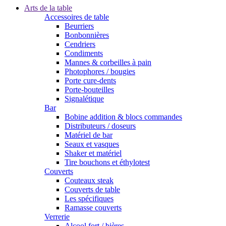
Arts de la table
Accessoires de table
Beurriers
Bonbonnières
Cendriers
Condiments
Mannes & corbeilles à pain
Photophores / bougies
Porte cure-dents
Porte-bouteilles
Signalétique
Bar
Bobine addition & blocs commandes
Distributeurs / doseurs
Matériel de bar
Seaux et vasques
Shaker et matériel
Tire bouchons et éthylotest
Couverts
Couteaux steak
Couverts de table
Les spécifiques
Ramasse couverts
Verrerie
Alcool fort / bières