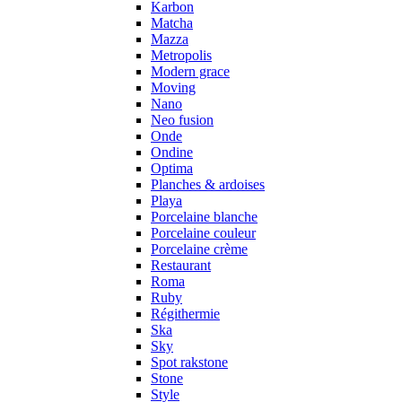
Karbon
Matcha
Mazza
Metropolis
Modern grace
Moving
Nano
Neo fusion
Onde
Ondine
Optima
Planches & ardoises
Playa
Porcelaine blanche
Porcelaine couleur
Porcelaine crème
Restaurant
Roma
Ruby
Régithermie
Ska
Sky
Spot rakstone
Stone
Style