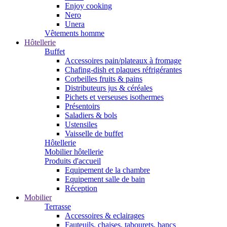
Enjoy cooking
Nero
Unera
Vêtements homme
Hôtellerie
Buffet
Accessoires pain/plateaux à fromage
Chafing-dish et plaques réfrigérantes
Corbeilles fruits & pains
Distributeurs jus & céréales
Pichets et verseuses isothermes
Présentoirs
Saladiers & bols
Ustensiles
Vaisselle de buffet
Hôtellerie
Mobilier hôtellerie
Produits d'accueil
Equipement de la chambre
Equipement salle de bain
Réception
Mobilier
Terrasse
Accessoires & eclairages
Fauteuils, chaises, tabourets, bancs