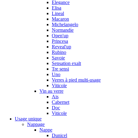
Elegance
Elisa
Lineal
Macaron
Michelangelo
Normandie
Open'up
Princesa
Reveal'up
Rubino
Savoie
Sensation exalt
Tre sensi
Uno
Verres à pied multi-usage
Viticole
Vin au verre
Ais
Cabernet
Doc
Viticole
Usage unique
Nappage
Nappe
Dunicel