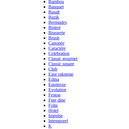
Bambou
Banquet
Basalt
Bazik
Bermudes
Bistrot
Brasserie
Brush
Canopée
Caractère
Celebration
Classic gourmet
Classic square
Club
Ease rakstone
Edina
Equinoxe
Evolution
Feston
Fine dine
Folia
Hotel
Impulse
Intemporel
K