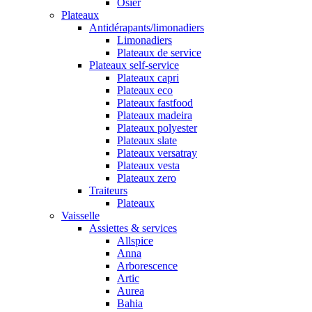
Osier
Plateaux
Antidérapants/limonadiers
Limonadiers
Plateaux de service
Plateaux self-service
Plateaux capri
Plateaux eco
Plateaux fastfood
Plateaux madeira
Plateaux polyester
Plateaux slate
Plateaux versatray
Plateaux vesta
Plateaux zero
Traiteurs
Plateaux
Vaisselle
Assiettes & services
Allspice
Anna
Arborescence
Artic
Aurea
Bahia