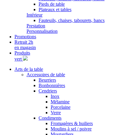
Pieds de table
Plateaux et tables
Intérieur
Fauteuils, chaises, tabourets, bancs
Prestation
Personnalisation
Promotions
Retrait 2h
en magasin
Produits
vert
Arts de la table
Accessoires de table
Beurriers
Bonbonnières
Cendriers
Inox
Mélamine
Porcelaine
Verre
Condiments
Fromagères & huiliers
Moulins à sel / poivre
Moutardiers