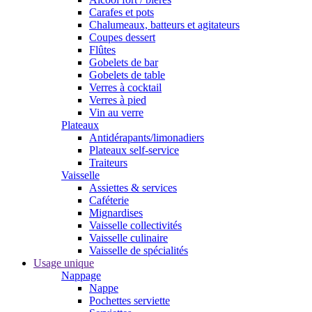
Carafes et pots
Chalumeaux, batteurs et agitateurs
Coupes dessert
Flûtes
Gobelets de bar
Gobelets de table
Verres à cocktail
Verres à pied
Vin au verre
Plateaux
Antidérapants/limonadiers
Plateaux self-service
Traiteurs
Vaisselle
Assiettes & services
Caféterie
Mignardises
Vaisselle collectivités
Vaisselle culinaire
Vaisselle de spécialités
Usage unique
Nappage
Nappe
Pochettes serviette