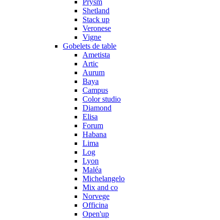
Prysm
Shetland
Stack up
Veronese
Vigne
Gobelets de table
Ametista
Artic
Aurum
Baya
Campus
Color studio
Diamond
Elisa
Forum
Habana
Lima
Log
Lyon
Maléa
Michelangelo
Mix and co
Norvege
Officina
Open'up