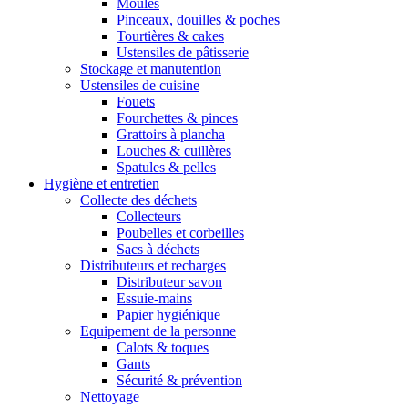
Moules
Pinceaux, douilles & poches
Tourtières & cakes
Ustensiles de pâtisserie
Stockage et manutention
Ustensiles de cuisine
Fouets
Fourchettes & pinces
Grattoirs à plancha
Louches & cuillères
Spatules & pelles
Hygiène et entretien
Collecte des déchets
Collecteurs
Poubelles et corbeilles
Sacs à déchets
Distributeurs et recharges
Distributeur savon
Essuie-mains
Papier hygiénique
Equipement de la personne
Calots & toques
Gants
Sécurité & prévention
Nettoyage