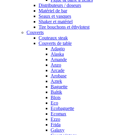
Distributeurs / doseurs
Matériel de bar
Seaux et vasques
Shaker et matériel
Tire bouchons et éthylotest
Couverts
Couteaux steak
Couverts de table
Adagio
Alaska
Amande
Anzo
Arcade
Arobase
Aztek
Baguette
Baltik
Blois
Eco
Ecobaguette
Ecomax
Ezzo
Frida
Galaxy