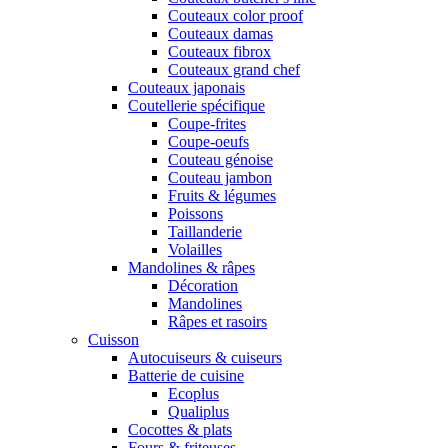
Couteaux color proof
Couteaux damas
Couteaux fibrox
Couteaux grand chef
Couteaux japonais
Coutellerie spécifique
Coupe-frites
Coupe-oeufs
Couteau génoise
Couteau jambon
Fruits & légumes
Poissons
Taillanderie
Volailles
Mandolines & râpes
Décoration
Mandolines
Râpes et rasoirs
Cuisson
Autocuiseurs & cuiseurs
Batterie de cuisine
Ecoplus
Qualiplus
Cocottes & plats
Fours & friteuses