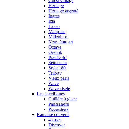
Guest vintage
Héritage
Héritage argenté
Ingres
Izia
Lazzo
Marquise
Millenium
Neuvième art
Octave
Orenok
Pixelle 3d
Settecento
Style 180
Trilogy
Vieux paris
Wave
Wave ciselé
Les spécifiques
Cuillère à glace
Palissandre
Pizza/steak
Ramasse couverts
4 cases
Discover