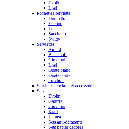
Evolin
Lisah
Pochettes serviette
Duniletto
Ecoline
Isi
Sacchetto
Switty
Serviettes
Airlaid
Basik soft
Giovanni
Lisah
Ouate blanc
Ouate couleur
Torchon
Serviettes cocktail et accessoires
Sets
Evolin
Gauffré
Giovanni
Kraft
Linnea
Sets anti-dérapants
Sets papier décorés