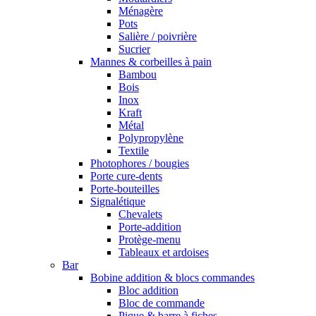
Ménagère
Pots
Salière / poivrière
Sucrier
Mannes & corbeilles à pain
Bambou
Bois
Inox
Kraft
Métal
Polypropylène
Textile
Photophores / bougies
Porte cure-dents
Porte-bouteilles
Signalétique
Chevalets
Porte-addition
Protège-menu
Tableaux et ardoises
Bar
Bobine addition & blocs commandes
Bloc addition
Bloc de commande
Pique & barre à fiches