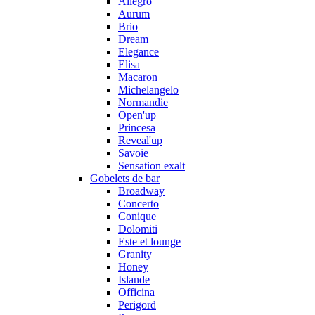
Allegro
Aurum
Brio
Dream
Elegance
Elisa
Macaron
Michelangelo
Normandie
Open'up
Princesa
Reveal'up
Savoie
Sensation exalt
Gobelets de bar
Broadway
Concerto
Conique
Dolomiti
Este et lounge
Granity
Honey
Islande
Officina
Perigord