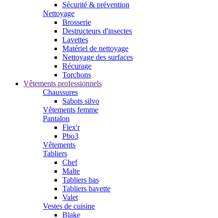
Sécurité & prévention
Nettoyage
Brosserie
Destructeurs d'insectes
Lavettes
Matériel de nettoyage
Nettoyage des surfaces
Récurage
Torchons
Vêtements professionnels
Chaussures
Sabots silvo
Vêtements femme
Pantalon
Flex'r
Pbo3
Vêtements
Tabliers
Chef
Malte
Tabliers bas
Tabliers bavette
Valet
Vestes de cuisine
Blake