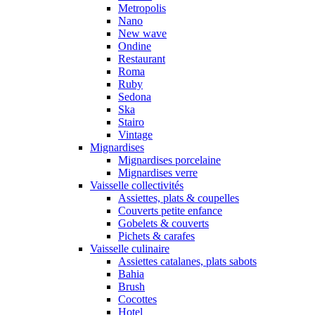
Metropolis
Nano
New wave
Ondine
Restaurant
Roma
Ruby
Sedona
Ska
Stairo
Vintage
Mignardises
Mignardises porcelaine
Mignardises verre
Vaisselle collectivités
Assiettes, plats & coupelles
Couverts petite enfance
Gobelets & couverts
Pichets & carafes
Vaisselle culinaire
Assiettes catalanes, plats sabots
Bahia
Brush
Cocottes
Hotel