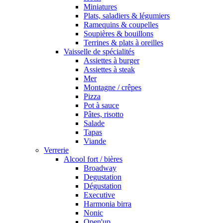
Miniatures
Plats, saladiers & légumiers
Ramequins & coupelles
Soupières & bouillons
Terrines & plats à oreilles
Vaisselle de spécialités
Assiettes à burger
Assiettes à steak
Mer
Montagne / crêpes
Pizza
Pot à sauce
Pâtes, risotto
Salade
Tapas
Viande
Verrerie
Alcool fort / bières
Broadway
Degustation
Dégustation
Executive
Harmonia birra
Nonic
Open'up