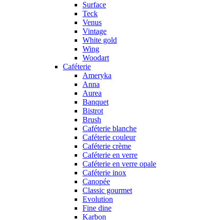
Surface
Teck
Venus
Vintage
White gold
Wing
Woodart
Caféterie
Ameryka
Anna
Aurea
Banquet
Bistrot
Brush
Caféterie blanche
Caféterie couleur
Caféterie crème
Caféterie en verre
Caféterie en verre opale
Caféterie inox
Canopée
Classic gourmet
Evolution
Fine dine
Karbon