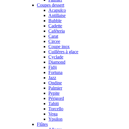
Coupes dessert
Acapulco
Antillaise
Bubble
Cadette
Caféteria
Carat
Circee
Coupe inox
Cuillères à glace
Cyclade
Diamond
Fidji
Fortuna
Jazz
Ondine
Palmier
Pepite
Périgord
Tahiti
Torcello
Vega
Ypsilon
Flûtes