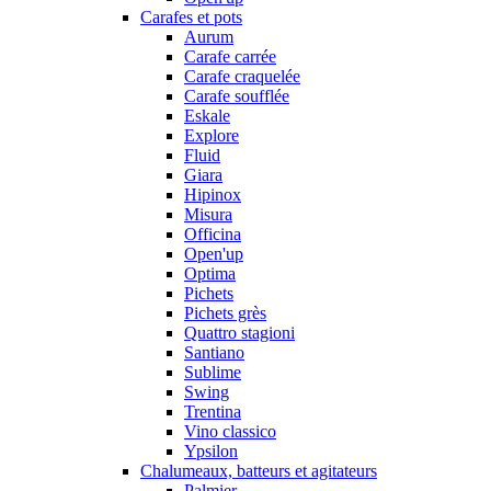
Carafes et pots
Aurum
Carafe carrée
Carafe craquelée
Carafe soufflée
Eskale
Explore
Fluid
Giara
Hipinox
Misura
Officina
Open'up
Optima
Pichets
Pichets grès
Quattro stagioni
Santiano
Sublime
Swing
Trentina
Vino classico
Ypsilon
Chalumeaux, batteurs et agitateurs
Palmier