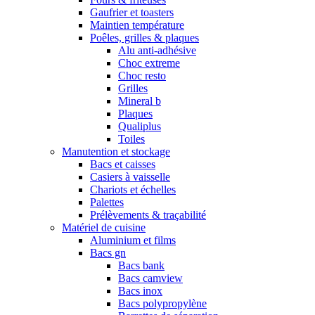
Gaufrier et toasters
Maintien température
Poêles, grilles & plaques
Alu anti-adhésive
Choc extreme
Choc resto
Grilles
Mineral b
Plaques
Qualiplus
Toiles
Manutention et stockage
Bacs et caisses
Casiers à vaisselle
Chariots et échelles
Palettes
Prélèvements & traçabilité
Matériel de cuisine
Aluminium et films
Bacs gn
Bacs bank
Bacs camview
Bacs inox
Bacs polypropylène