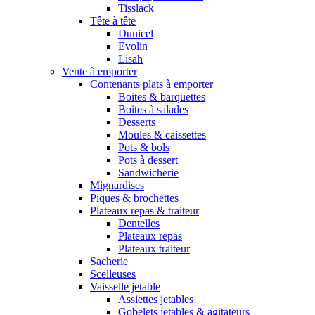
Tisslack
Tête à tête
Dunicel
Evolin
Lisah
Vente à emporter
Contenants plats à emporter
Boites & barquettes
Boites à salades
Desserts
Moules & caissettes
Pots & bols
Pots à dessert
Sandwicherie
Mignardises
Piques & brochettes
Plateaux repas & traiteur
Dentelles
Plateaux repas
Plateaux traiteur
Sacherie
Scelleuses
Vaisselle jetable
Assiettes jetables
Gobelets jetables & agitateurs