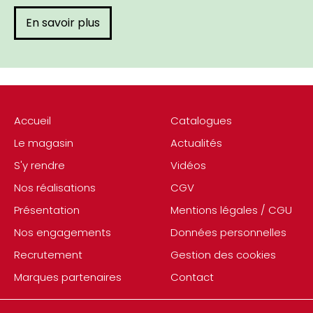
En savoir plus
Accueil
Catalogues
Le magasin
Actualités
S'y rendre
Vidéos
Nos réalisations
CGV
Présentation
Mentions légales / CGU
Nos engagements
Données personnelles
Recrutement
Gestion des cookies
Marques partenaires
Contact