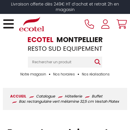
Panneau de gestion des cookies
Livraison offerte dès 249€ HT d’achat et retrait 2h en
magasin
ECOTEL
MONTPELLIER
RESTO SUD EQUIPEMENT
Notre magasin
Nos horaires
Nos réalisations
ACCUEIL
Catalogue
Hôtellerie
Buffet
Bac rectangulaire vert mélamine 32,5 cm Vestah Platex