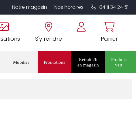
Notre magasin
Nos horaires
04 11 34 24 51
isations
S'y rendre
Panier
Retrait 2h
Produits
Mobilier
Promotions
en magasin
vert