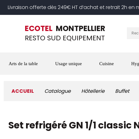
Livraison offerte dès 249€ HT d’achat et retrait 2h en
ECOTEL
MONTPELLIER
RESTO SUD EQUIPEMENT
Arts de la table
Usage unique
Cuisine
Hyg
ACCUEIL
Catalogue
Hôtellerie
Buffet
Set refrigéré GN 1/1 classic