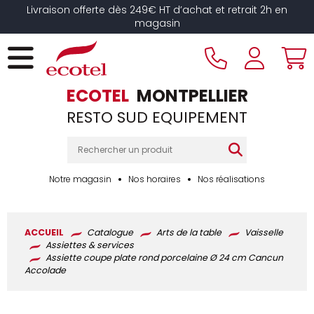
Panneau de gestion des cookies
Livraison offerte dès 249€ HT d’achat et retrait 2h en
magasin
ECOTEL
MONTPELLIER
RESTO SUD EQUIPEMENT
Notre magasin
Nos horaires
Nos réalisations
ACCUEIL
Catalogue
Arts de la table
Vaisselle
Assiettes & services
Assiette coupe plate rond porcelaine Ø 24 cm Cancun
Accolade