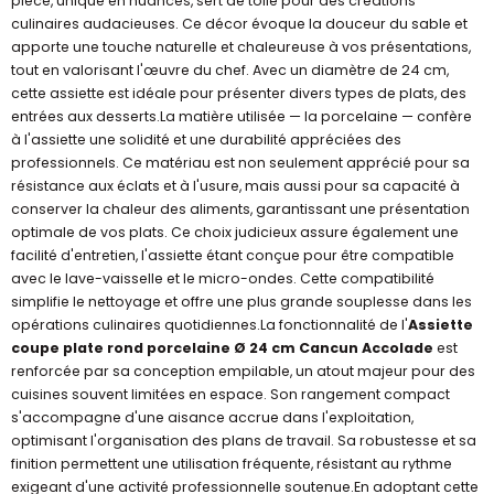
pièce, unique en nuances, sert de toile pour des créations
culinaires audacieuses. Ce décor évoque la douceur du sable et
apporte une touche naturelle et chaleureuse à vos présentations,
tout en valorisant l'œuvre du chef. Avec un diamètre de 24 cm,
cette assiette est idéale pour présenter divers types de plats, des
entrées aux desserts.La matière utilisée — la porcelaine — confère
à l'assiette une solidité et une durabilité appréciées des
professionnels. Ce matériau est non seulement apprécié pour sa
résistance aux éclats et à l'usure, mais aussi pour sa capacité à
conserver la chaleur des aliments, garantissant une présentation
optimale de vos plats. Ce choix judicieux assure également une
facilité d'entretien, l'assiette étant conçue pour être compatible
avec le lave-vaisselle et le micro-ondes. Cette compatibilité
simplifie le nettoyage et offre une plus grande souplesse dans les
opérations culinaires quotidiennes.La fonctionnalité de l'
Assiette
coupe plate rond porcelaine Ø 24 cm Cancun Accolade
est
renforcée par sa conception empilable, un atout majeur pour des
cuisines souvent limitées en espace. Son rangement compact
s'accompagne d'une aisance accrue dans l'exploitation,
optimisant l'organisation des plans de travail. Sa robustesse et sa
finition permettent une utilisation fréquente, résistant au rythme
exigeant d'une activité professionnelle soutenue.En adoptant cette