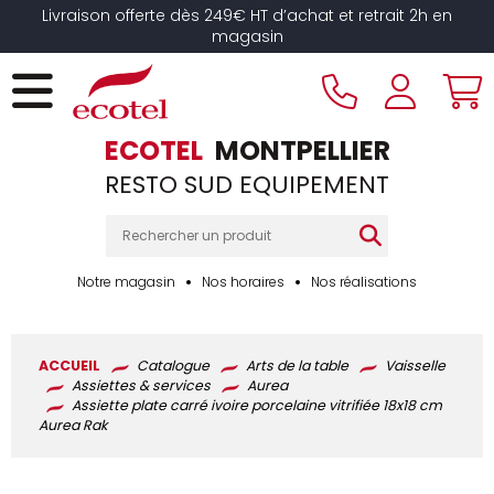
Panneau de gestion des cookies
Livraison offerte dès 249€ HT d’achat et retrait 2h en
magasin
ECOTEL
MONTPELLIER
RESTO SUD EQUIPEMENT
Notre magasin
Nos horaires
Nos réalisations
ACCUEIL
Catalogue
Arts de la table
Vaisselle
Assiettes & services
Aurea
Assiette plate carré ivoire porcelaine vitrifiée 18x18 cm
Aurea Rak