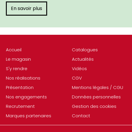
En savoir plus
Accueil
Catalogues
Le magasin
Actualités
S'y rendre
Vidéos
Nos réalisations
CGV
Présentation
Mentions légales / CGU
Nos engagements
Données personnelles
Recrutement
Gestion des cookies
Marques partenaires
Contact