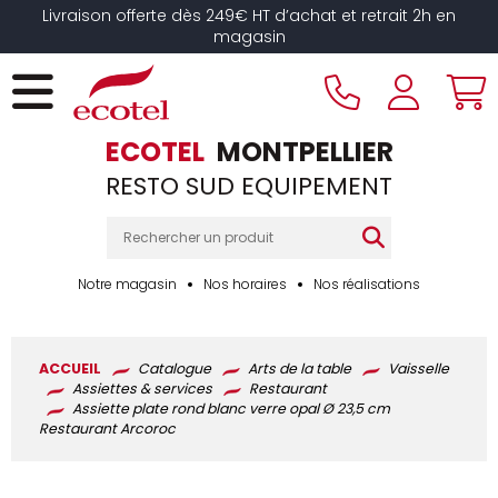
Panneau de gestion des cookies
Livraison offerte dès 249€ HT d’achat et retrait 2h en
magasin
ECOTEL
MONTPELLIER
RESTO SUD EQUIPEMENT
Notre magasin
Nos horaires
Nos réalisations
ACCUEIL
Catalogue
Arts de la table
Vaisselle
Assiettes & services
Restaurant
Assiette plate rond blanc verre opal Ø 23,5 cm
Restaurant Arcoroc