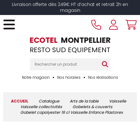
Livraison offerte dès 249€ HT d’achat et retrait 2h en
magasin
ECOTEL
MONTPELLIER
RESTO SUD EQUIPEMENT
Notre magasin
Nos horaires
Nos réalisations
ACCUEIL
Catalogue
Arts de la table
Vaisselle
Vaisselle collectivités
Gobelets & couverts
Gobelet copolyester 16 cl Vaisselle Enfance Plastorex