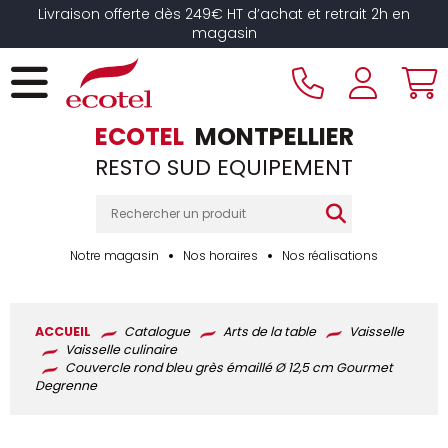
Panneau de gestion des cookies
Livraison offerte dès 249€ HT d’achat et retrait 2h en
magasin
ECOTEL
MONTPELLIER
RESTO SUD EQUIPEMENT
Notre magasin
Nos horaires
Nos réalisations
ACCUEIL
Catalogue
Arts de la table
Vaisselle
Vaisselle culinaire
Couvercle rond bleu grès émaillé Ø 12,5 cm Gourmet
Degrenne