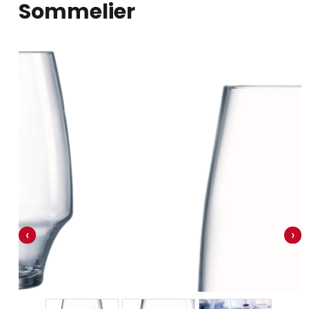
Sommelier
‹
›