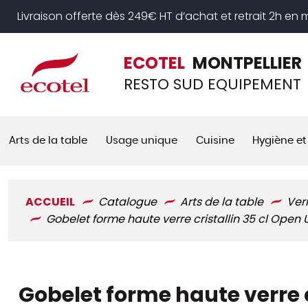
Panneau de gestion des cookies
Livraison offerte dès 249€ HT d’achat et retrait 2h en
ECOTEL
MONTPELLIER
RESTO SUD EQUIPEMENT
Arts de la table
Usage unique
Cuisine
Hygiène et
ACCUEIL
Catalogue
Arts de la table
Ver
Gobelet forme haute verre cristallin 35 cl Open
Gobelet forme haute verre c