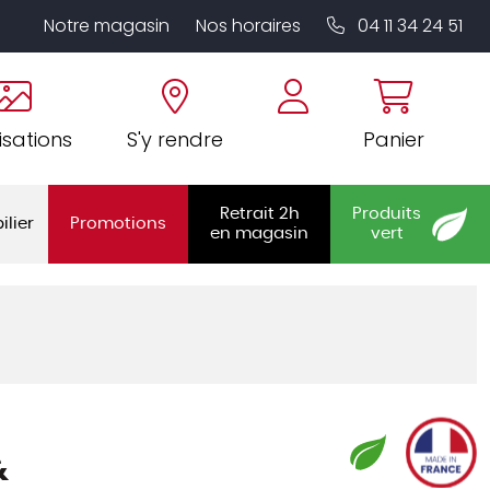
Notre magasin
Nos horaires
04 11 34 24 51
isations
S'y rendre
Panier
Retrait 2h
Produits
ilier
Promotions
en magasin
vert
&