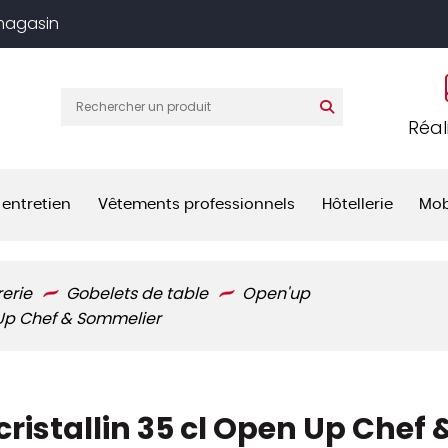
 magasin
Réal
 entretien
Vêtements professionnels
Hôtellerie
Mob
rerie
Gobelets de table
Open'up
 Up Chef & Sommelier
ristallin 35 cl Open Up Chef 