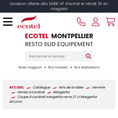
Panneau de gestion des cookies
Livraison offerte dès 249€ HT d’achat et retrait 2h en
magasin
ECOTEL
MONTPELLIER
RESTO SUD EQUIPEMENT
Notre magasin
Nos horaires
Nos réalisations
ACCUEIL
Catalogue
Arts de la table
Verrerie
Verres à cocktail
Margarita
Coupe à cocktail margarita verre 27 cl Margarita
Arcoroc